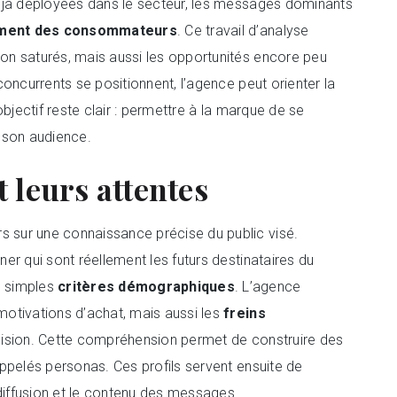
éjà déployées dans le secteur, les messages dominants
ment des consommateurs
. Ce travail d’analyse
on saturés, mais aussi les opportunités encore peu
oncurrents se positionnent, l’agence peut orienter la
L’objectif reste clair : permettre à la marque de se
 son audience.
et leurs attentes
s sur une connaissance précise du public visé.
er qui sont réellement les futurs destinataires du
s simples
critères démographiques
. L’agence
otivations d’achat, mais aussi les
freins
écision. Cette compréhension permet de construire des
ppelés personas. Ces profils servent ensuite de
 diffusion et le contenu des messages.