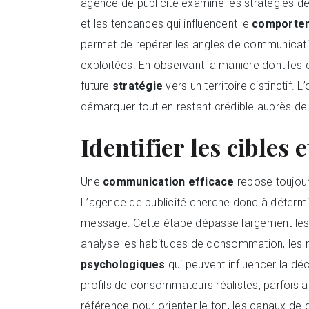
agence de publicité examine les stratégies d
et les tendances qui influencent le
comporte
permet de repérer les angles de communicati
exploitées. En observant la manière dont les c
future
stratégie
vers un territoire distinctif. 
démarquer tout en restant crédible auprès de
Identifier les cibles 
Une
communication efficace
repose toujour
L’agence de publicité cherche donc à détermin
message. Cette étape dépasse largement le
analyse les habitudes de consommation, les m
psychologiques
qui peuvent influencer la d
profils de consommateurs réalistes, parfois a
référence pour orienter le ton, les canaux de