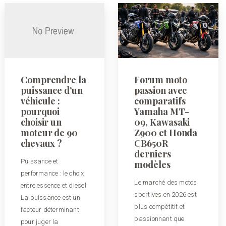
Comprendre la
Forum moto
puissance d’un
passion avec
véhicule :
comparatifs
pourquoi
Yamaha MT-
choisir un
09, Kawasaki
moteur de 90
Z900 et Honda
chevaux ?
CB650R
derniers
Puissance et
modèles
performance : le choix
Le marché des motos
entre essence et diesel
sportives en 2026 est
La puissance est un
plus compétitif et
facteur déterminant
passionnant que
pour juger la